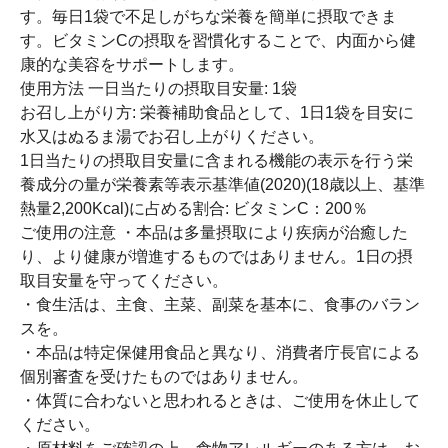
す。毎日1袋で不足しがちな栄養を簡単に摂取できま
す。ビタミンCの摂取を習慣化することで、内面から健
康的な美容をサポートします。
使用方法 一日当たりの摂取目安量: 1袋
お召し上がり方: 栄養補助食品として、1日1袋を目安に
水又はぬるま湯でお召し上がりください。
1日当たりの摂取目安量に含まれる機能の表示を行う栄
養成分の量が栄養素等表示基準値(2020)(18歳以上、基準
熱量2,200Kcal)に占める割合: ビタミンC：200％
ご使用の注意 ・本品は多量摂取により疾病が治癒した
り、より健康が増進するものではありません。1日の摂
取目安量を守ってください。
・食生活は、主食、主菜、副菜を基本に、食事のバラン
スを。
・本品は特定保健用食品と異なり、消費者庁長官による
個別審査を受けたものではありません。
・体質に合わないと思われるときは、ご使用を休止して
ください。