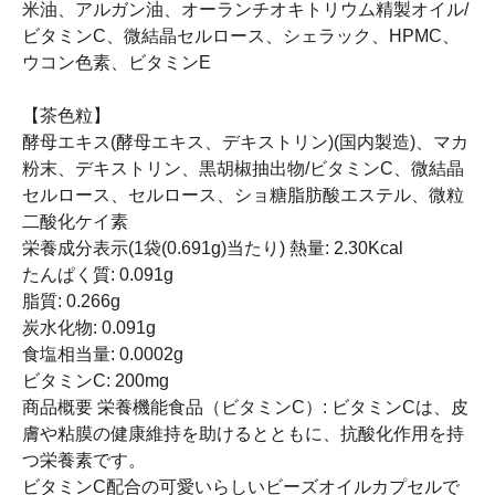
米油、アルガン油、オーランチオキトリウム精製オイル/
ビタミンC、微結晶セルロース、シェラック、HPMC、
ウコン色素、ビタミンE
【茶色粒】
酵母エキス(酵母エキス、デキストリン)(国内製造)、マカ
粉末、デキストリン、黒胡椒抽出物/ビタミンC、微結晶
セルロース、セルロース、ショ糖脂肪酸エステル、微粒
二酸化ケイ素
栄養成分表示(1袋(0.691g)当たり) 熱量: 2.30Kcal
たんぱく質: 0.091g
脂質: 0.266g
炭水化物: 0.091g
食塩相当量: 0.0002g
ビタミンC: 200mg
商品概要 栄養機能食品（ビタミンC）: ビタミンCは、皮
膚や粘膜の健康維持を助けるとともに、抗酸化作用を持
つ栄養素です。
ビタミンC配合の可愛いらしいビーズオイルカプセルで