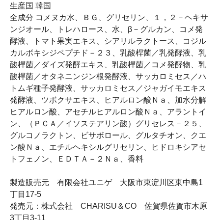
生産国 韓国
全成分 コメヌカ水、ＢＧ、グリセリン、１，２－ヘキサ
ンジオール、トレハロース、水、β－グルカン、コメ発
酵液、トマト果実エキス、シアリルラクトース、コジル
カルボキシジペプチド－２３、乳酸桿菌／乳発酵液、乳
酸桿菌／ダイズ発酵エキス、乳酸桿菌／コメ発酵物、乳
酸桿菌／オタネニンジン根発酵液、サッカロミセス／ハ
トムギ種子発酵液、サッカロミセス／ジャガイモエキス
発酵液、ツボクサエキス、ヒアルロン酸Ｎａ、加水分解
ヒアルロン酸、アセチルヒアルロン酸Ｎａ、アラントイ
ン、（ＰＣＡ／イソステアリン酸）グリセレス－２５、
グルコノラクトン、ビサボロール、グルタチオン、クエ
ン酸Ｎａ、エチルヘキシルグリセリン、ヒドロキシアセ
トフェノン、ＥＤＴＡ－２Ｎａ、香料
製造販売元 有限会社ユニゲ 大阪市東淀川区東中島1
丁目17-5
発売元：株式会社 CHARISU＆CO 佐賀県佐賀市木原
3丁目3-11