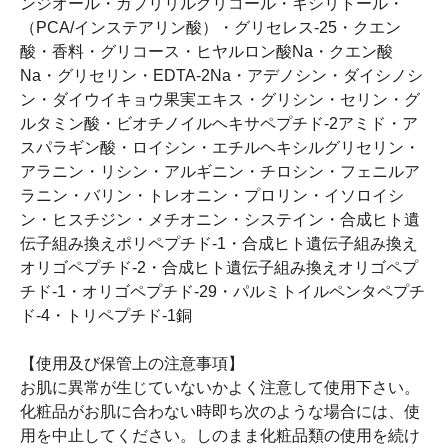
ンジオール・カプリリルグリコール・キシリトール・
（PCA/インステアリン酸）・グリセレス-25・クエン
酸・香料・グリコース・ヒヤルロン酸Na・クエン酸
Na・グリセリン・EDTA-2Na・アデノシン・ダイシノシ
ン・ダイウイキョウ果実エキス・グリシン・セリン・グ
ルタミン酸・ビオチノイルヘキサペプチド-2アミド・ア
スパラギン酸・ロイシン・エチルヘキシルグリセリン・
アラニン・リシン・アルギニン・チロシン・フェニルア
ラニン・バリン・トレオニン・プロリン・イソロイシ
ン・ヒスチジン・メチオニン・システイン・合成ヒト遺
伝子組み換えポリペプチド-1・合成ヒト遺伝子組み換え
オリゴペプチド-2・合成ヒト遺伝子組み換えオリゴペプ
チド-1・オリゴペプチド-29・パルミトイルペンタペプチ
ド-4・トリペプチド-1銅
【使用及び保管上の注意事項】
お肌に異常が生じていないかよく注意して使用下さい。
化粧品がお肌に合わない時即ち次のような場合には、使
用を中止してください。しのまま化粧品類の使用を続け