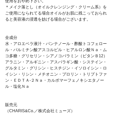
使用をおやめ下さい。
＊メイク落とし（オイルクレンジング・クリーム系）を
ご使用になられてる場合オイルがお肌に残こっておられ
ると美容液の浸透を妨げる場合がございます。
全成分
水・アロエベラ液汁・パンテノール・酢酸トコフェロー
ル・パルミチン酸アスコルビル・ヒアルロン酸Ｎａ・ム
コ多糖・グリセリン・シアノコバラミン（ビタンＢ12）
アラニン・アルギニン・アスパラギン酸・システイン・
グルタミン・グリシン・ヒスチジン・イソロイシン・ロ
イシン・リシン・メチオニン・プロリン・トリプトファ
ン・ＥＤＴＡ-２Ｎａ・カルボマーフェノキシエタノー
ル・塩化Ｎａ
販売元
（CHARIS&Co.／株式会社ミューズ）