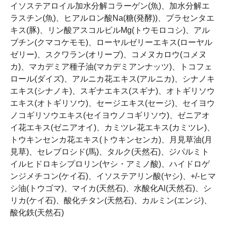
イソステアロイル加水分解コラーゲン(魚)、加水分解エ
ラスチン(魚)、ヒアルロン酸Na(糖(発酵))、プラセンタエ
キス(豚)、リン酸アスコルビルMg(トウモロコシ)、アル
ブチン(クマコケモモ)、ローヤルゼリーエキス(ローヤル
ゼリー)、スクワラン(オリーブ)、コメヌカロウ(コメヌ
カ)、マカデミア種子油(マカデミアンナッツ)、トコフェ
ロール(ダイズ)、アルニカ花エキス(アルニカ)、シナノキ
エキス(シナノキ)、スギナエキス(スギナ)、オトギリソウ
エキス(オトギリソウ)、セージエキス(セージ)、セイヨウ
ノコギリソウエキス(セイヨウノコギリソウ)、ゼニアオ
イ花エキス(ゼニアオイ)、カミツレ花エキス(カミツレ)、
トウキンセンカ花エキス(トウキンセンカ)、月見草油(月
見草)、セレブロシド(馬)、タルク(天然石)、ジパルミト
イルヒドロキシプロリン(ヤシ・アミノ酸)、ハイドロゲ
ンジメチコン(ケイ石)、イソステアリン酸(ヤシ)、+/-ヒマ
シ油(トウゴマ)、マイカ(天然石)、水酸化Al(天然石)、シ
リカ(ケイ石)、酸化チタン(天然石)、カルミン(エンジ)、
酸化鉄(天然石)