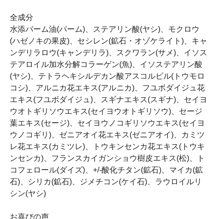
全成分
水添パーム油(パーム)、ステアリン酸(ヤシ)、モクロウ
(ハゼノキの果皮)、セシレン(鉱石・オゾケライト)、キャ
ンデリラロウ(キャンデリラ)、スクワラン(サメ)、イソス
テアロイル加水分解コラーゲン(魚)、イソステアリン酸
(ヤシ)、テトラヘキシルデカン酸アスコルビル(トウモロ
コシ)、アルニカ花エキス(アルニカ)、フユボダイジュ花
エキス(フユボダイジュ)、スギナエキス(スギナ)、セイヨ
ウオトギリソウエキス(セイヨウオトギリソウ)、セージ
葉エキス(セージ)、セイヨウノコギリソウエキス(セイヨ
ウノコギリ)、ゼニアオイ花エキス(ゼニアオイ)、カミツ
レ花エキス(カミツレ)、トウキンセンカ花エキス(トウキ
ンセンカ)、フランスカイガンショウ樹皮エキス(松)、ト
コフェロール(ダイズ)、+/-酸化チタン(鉱石)、マイカ(鉱
石)、シリカ(鉱石)、ジメチコン(ケイ石)、ラウロイルリ
シン(ヤシ)
お喜びの声