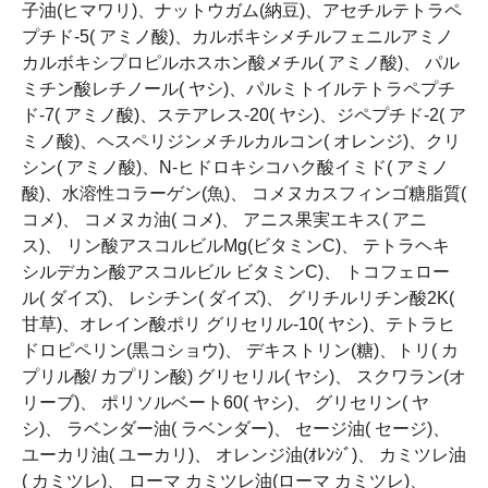
子油(ヒマワリ)、ナットウガム(納豆)、アセチルテトラペ
プチド-5( アミノ酸)、カルボキシメチルフェニルアミノ
カルボキシプロピルホスホン酸メチル( アミノ酸)、 パル
ミチン酸レチノール( ヤシ)、パルミトイルテトラペプチ
ド-7( アミノ酸)、ステアレス-20( ヤシ)、ジペプチド-2( ア
ミノ酸)、ヘスペリジンメチルカルコン( オレンジ)、クリ
シン( アミノ酸)、N-ヒドロキシコハク酸イミド( アミノ
酸)、水溶性コラーゲン(魚)、 コメヌカスフィンゴ糖脂質(
コメ)、 コメヌカ油( コメ)、 アニス果実エキス( アニ
ス)、 リン酸アスコルビルMg(ビタミンC)、 テトラヘキ
シルデカン酸アスコルビル ビタミンC)、 トコフェロー
ル( ダイズ)、 レシチン( ダイズ)、 グリチルリチン酸2K(
甘草)、オレイン酸ポリ グリセリル-10( ヤシ)、テトラヒ
ドロピペリン(黒コショウ)、 デキストリン(糖)、トリ( カ
プリル酸/ カプリン酸) グリセリル( ヤシ)、 スクワラン(オ
リーブ)、 ポリソルベート60( ヤシ)、 グリセリン( ヤ
シ)、 ラベンダー油( ラベンダー)、 セージ油( セージ)、
ユーカリ油( ユーカリ)、 オレンジ油(ｵﾚﾝｼﾞ)、 カミツレ油
( カミツレ)、 ローマ カミツレ油(ローマ カミツレ)、