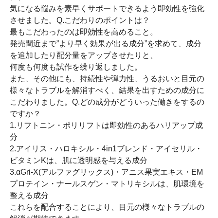
気になる悩みを素早くサポートできるよう即効性を強化
させました。Q.こだわりのポイントは？
最もこだわったのは即効性を高めること。
発売間近まで”より早く効果が出る成分”を求めて、成分
を追加したり配分量をアップさせたりと、
何度も何度も試作を繰り返しました。
また、その他にも、持続性や弾力性、うるおいと目元の
様々なトラブルを解消すべく、結果を出すための成分に
こだわりました。Q.どの成分がどういった働きをするの
ですか？
1.リフトニン・ポリリフトは即効性のあるハリアップ成
分
2.アイリス・ハロキシル・4in1ブレンド・アイセリル・
ビタミンKは、肌に透明感を与える成分
3.αGri-X(アルファグリックス)・アニス果実エキス・EM
プロテイン・ナールスゲン・マトリキシルは、肌環境を
整える成分
これらを配合することにより、目元の様々なトラブルの