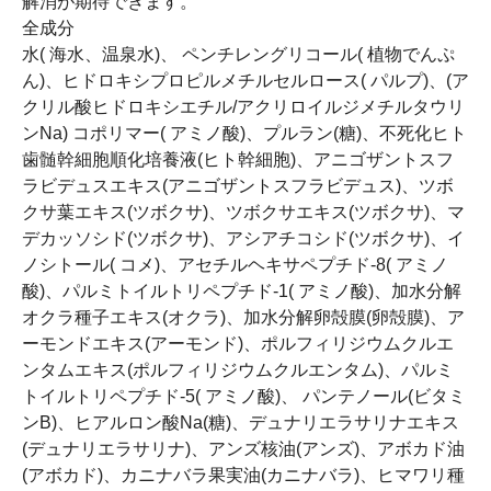
解消が期待できます。
全成分
水( 海水、温泉水)、 ペンチレングリコール( 植物でんぷ
ん)、ヒドロキシプロピルメチルセルロース( パルプ)、(ア
クリル酸ヒドロキシエチル/アクリロイルジメチルタウリ
ンNa) コポリマー( アミノ酸)、プルラン(糖)、不死化ヒト
歯髄幹細胞順化培養液(ヒト幹細胞)、アニゴザントスフ
ラビデュスエキス(アニゴザントスフラビデュス)、ツボ
クサ葉エキス(ツボクサ)、ツボクサエキス(ツボクサ)、マ
デカッソシド(ツボクサ)、アシアチコシド(ツボクサ)、イ
ノシトール( コメ)、アセチルヘキサペプチド-8( アミノ
酸)、パルミトイルトリペプチド-1( アミノ酸)、加水分解
オクラ種子エキス(オクラ)、加水分解卵殻膜(卵殻膜)、ア
ーモンドエキス(アーモンド)、ポルフィリジウムクルエ
ンタムエキス(ポルフィリジウムクルエンタム)、パルミ
トイルトリペプチド-5( アミノ酸)、 パンテノール(ビタミ
ンB)、ヒアルロン酸Na(糖)、デュナリエラサリナエキス
(デュナリエラサリナ)、アンズ核油(アンズ)、アボカド油
(アボカド)、カニナバラ果実油(カニナバラ)、ヒマワリ種