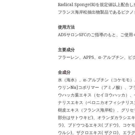
Radical Sponge(R)を規定値以上
フランス海岸松抽出物製品であるピクノジェ
使用方法
ADSサロンSFCのご指導のもと、ご使用
主要成分
フラーレン、APPS、α-アルブチン、ピ
全成分
水（海水）、α-アルブチン（コケモモ
ウリンNa]コポリマー（アミノ酸）、
ウハッカ葉エキス（セイヨウハッカ）、
ナリスエキス（ベロニカオフィシナリス
樹皮エキス（フランス海岸松）、グリセリン
部分はサトウキビ)、オランダカラシエキス
ラ)、ブドウつるエキス( ブドウ)、コケ
ウルシ)、ザクロエキス( ザクロ)、エ