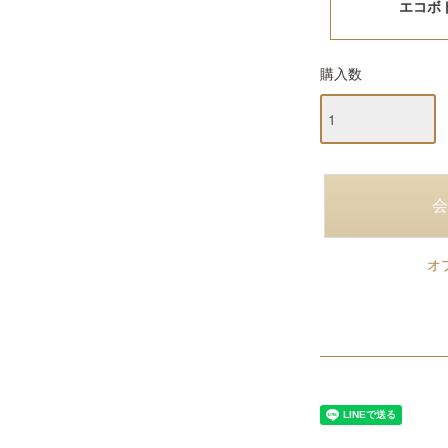
エコボ
購入数
オ