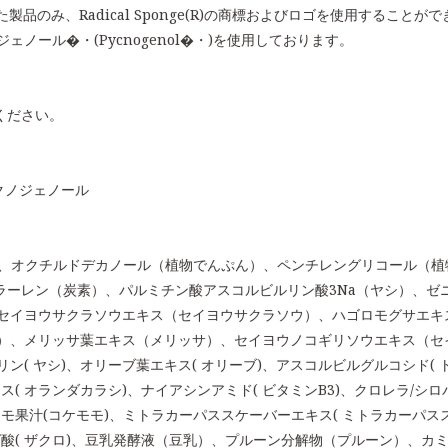
配合した製品のみ、Radical Sponge(R)の商標およびロゴを使用することが
ノール�・(Pycnogenol�・)を使用しております。
ください。
クノジェノール
）、オクチルドデカノール（植物でんぷん）、ペンチレングリコール（植
フラーレン（炭素）、パルミチン酸アスコルビルリン酸3Na（ヤシ）、
セイヨウサクラソウエキス（セイヨウサクラソウ）、ハゴロモグサエキ
）、メリッサ葉エキス（メリッサ）、セイヨウノコギリソウエキス（セ
( ヤシ)、オリーブ葉エキス( オリーブ)、アスコルビルグルコシド( トウ
( オランダカラシ)、ナイアシンアミド( ビタミンB3)、クロレラ/シ
モモ果汁(コケモモ)、ミトラカーパススケーバーエキス( ミトラカーパス
ラグ酸( ザクロ)、豆乳発酵液（豆乳）、プルーン分解物（プルーン）、